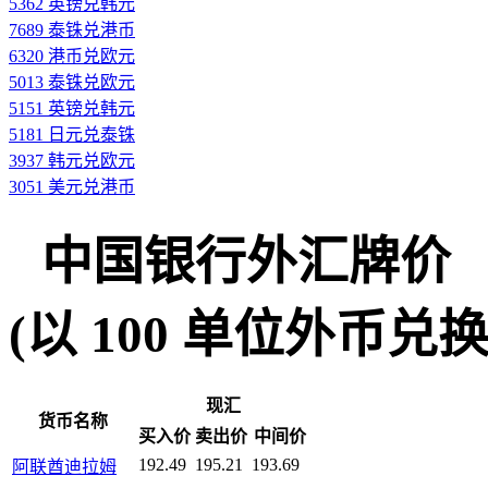
5362 英镑兑韩元
7689 泰铢兑港币
6320 港币兑欧元
5013 泰铢兑欧元
5151 英镑兑韩元
5181 日元兑泰铢
3937 韩元兑欧元
3051 美元兑港币
中国银行外汇牌价
(以 100 单位外币兑换人民
现汇
货币名称
买入价
卖出价
中间价
192.49
195.21
193.69
阿联酋迪拉姆