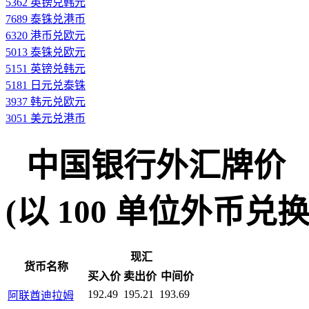
5362 英镑兑韩元
7689 泰铢兑港币
6320 港币兑欧元
5013 泰铢兑欧元
5151 英镑兑韩元
5181 日元兑泰铢
3937 韩元兑欧元
3051 美元兑港币
中国银行外汇牌价
(以 100 单位外币兑换人民
现汇
货币名称
买入价
卖出价
中间价
192.49
195.21
193.69
阿联酋迪拉姆